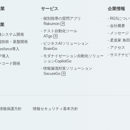
事業
サービス
企業情報
- 個別指導の質問アプリ
- RGSにつ
Rakumon
事業
- 会社概要
- テスト自動化ツール
- メッセージ
金融システム開発
ATgo
- 柔道家 角
先端技術・基盤開発
- ビジネスAIソリューション
- アクセス
BrainGo
lesforce導入
- サステナ
- モダナイゼーション自動化ソリュー
RP導入
ションCopilotGo
ローコード開発
- 情報漏洩対策ソリューション
SecureGo
情報保護方針
情報セキュリティ基本方針